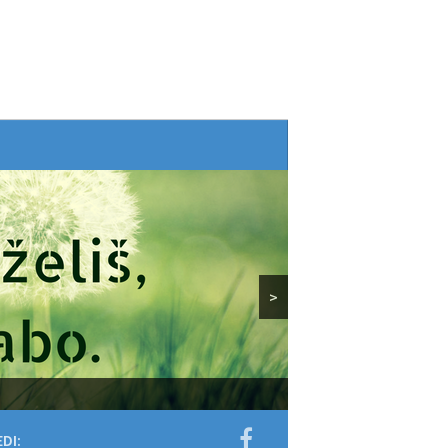
>
DI: