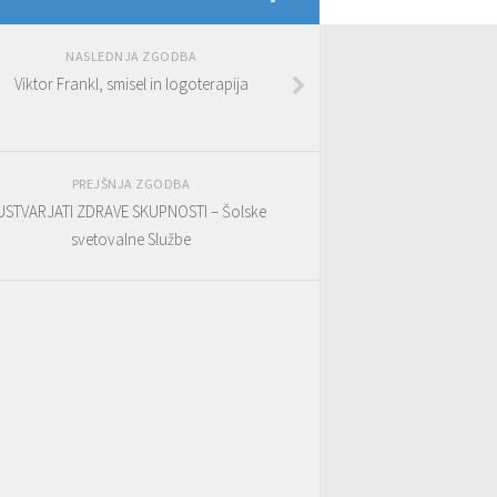
NASLEDNJA ZGODBA
Viktor Frankl, smisel in logoterapija
PREJŠNJA ZGODBA
USTVARJATI ZDRAVE SKUPNOSTI – Šolske
svetovalne Službe