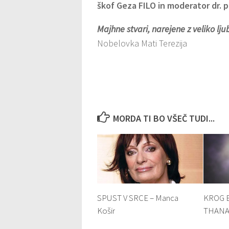
škof Geza FILO in moderator dr. 
Majhne stvari, narejene z veliko ljub
Nobelovka Mati Terezija
MORDA TI BO VŠEČ TUDI...
SPUST V SRCE – Manca
KROG 
Košir
THANA