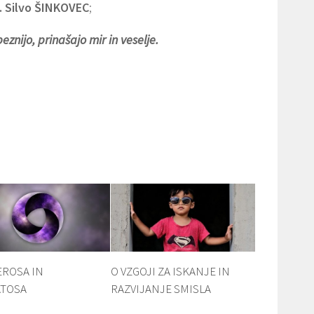
p. Silvo ŠINKOVEC
;
eznijo, prinašajo mir in veselje.
EROSA IN
O VZGOJI ZA ISKANJE IN
TOSA
RAZVIJANJE SMISLA