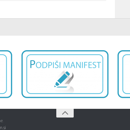
e.
n.si