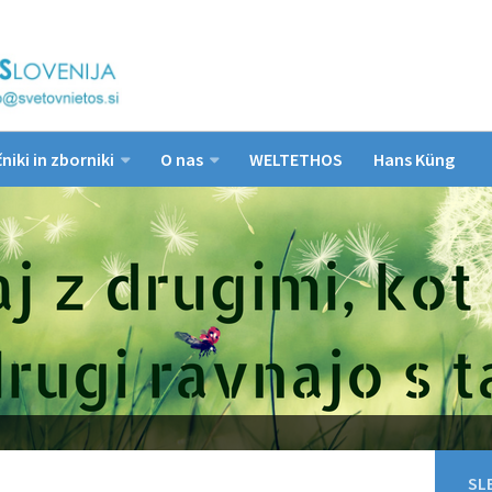
niki in zborniki
O nas
WELTETHOS
Hans Küng
SLE