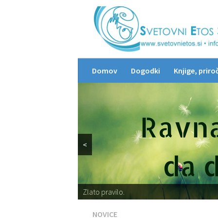
Domov
Dogodki
Knjige, priroč
<
Zlato pravilo.
Zlato pravilo.
NOVICE