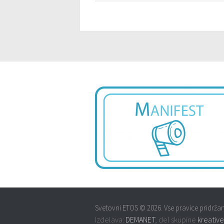
Svetovni ETOS © 2026. Vse pravice pridržan
Izdelava:
DEMANET
, del skupine
kreative