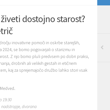
 živeti dostojno starost?
trič
dročju inovativne pomoči in oskrbe starejših,
ta 2024, se bomo pogovarjali o starizmu in
arost. Z njo bomo pluli predvsem po dobri praksi,
vnanja, drobnih ali velikih gestah in etičnem
s tem, kaj za sprejemajočo družbo lahko stori vsak
a Medved.
o 19:30
. nadstropje, dvorana