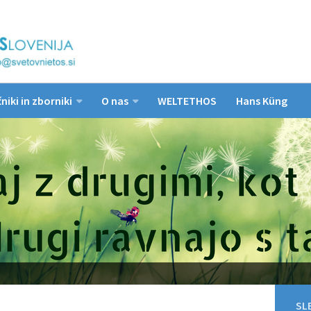
niki in zborniki
O nas
WELTETHOS
Hans Küng
SLE