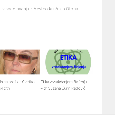
ja v sodelovanju z Mestno knjižnico Otona
n na prof. dr. Cvetko
Etika v vsakdanjem življenju
-Toth
– dr. Suzana Čurin Radović