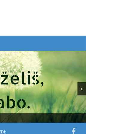
>
DI: