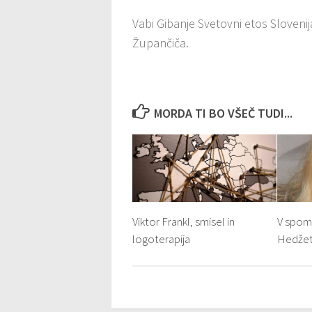
Vabi Gibanje Svetovni etos Sloveni
Župančiča.
MORDA TI BO VŠEČ TUDI...
Viktor Frankl, smisel in
V spomi
logoterapija
Hedžet