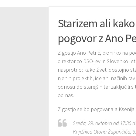
Starizem ali kako
pogovor z Ano Pe
Z gostjo Ano Petrič, pionirko na po
direktorico DSO-jev in Slovenko le
nasprotno: kako živeti dostojno st
njenih projektih, idejah, načinih ra
odnosu do starejših ter zaključili 
od nas.
Z gostjo se bo pogovarjala Ksenij
Sreda, 29. oktobra od 17:30 d
Knjižnica Otona Župančiča, 3