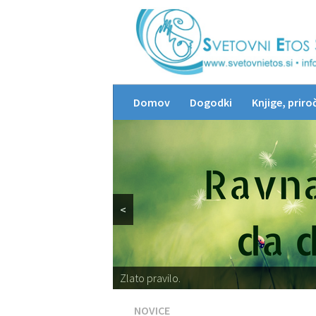
Domov
Dogodki
Knjige, priroč
<
Zlato pravilo.
Zlato pravilo.
NOVICE